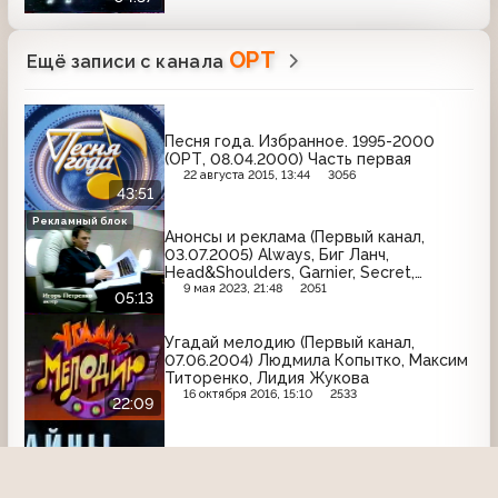
ОРТ
Ещё записи с канала
Песня года. Избранное. 1995-2000
(ОРТ, 08.04.2000) Часть первая
22 августа 2015, 13:44
3056
43:51
Рекламный блок
Анонсы и реклама (Первый канал,
03.07.2005) Always, Биг Ланч,
Head&Shoulders, Garnier, Secret,
Samsung, Рот Фронт, Old Spice, L'Oreal,
9 мая 2023, 21:48
2051
05:13
Бизнес Ланч, Camay
Угадай мелодию (Первый канал,
07.06.2004) Людмила Копытко, Максим
Титоренко, Лидия Жукова
16 октября 2016, 15:10
2533
22:09
Тайны века (Первый канал, 20.12.2005)
Вольф Мессинг
6 октября 2015, 17:29
3226