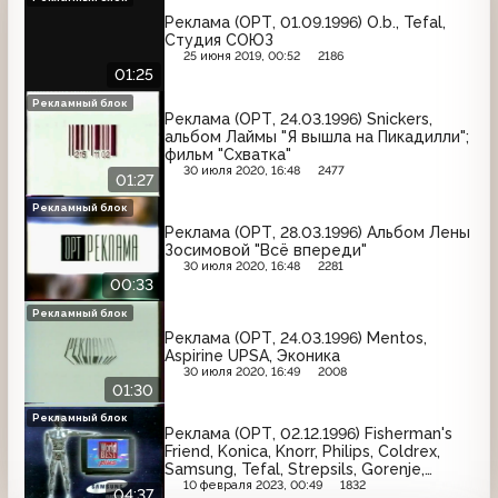
Реклама (ОРТ, 01.09.1996) O.b., Tefal,
Студия СОЮЗ
25 июня 2019, 00:52
2186
01:25
Рекламный блок
Реклама (ОРТ, 24.03.1996) Snickers,
альбом Лаймы "Я вышла на Пикадилли";
фильм "Схватка"
30 июля 2020, 16:48
2477
01:27
Рекламный блок
Реклама (ОРТ, 28.03.1996) Альбом Лены
Зосимовой "Всё впереди"
30 июля 2020, 16:48
2281
00:33
Рекламный блок
Реклама (ОРТ, 24.03.1996) Mentos,
Aspirine UPSA, Эконика
30 июля 2020, 16:49
2008
01:30
Рекламный блок
Реклама (ОРТ, 02.12.1996) Fisherman's
Friend, Konica, Knorr, Philips, Coldrex,
Samsung, Tefal, Strepsils, Gorenje,
Johnson's PH 5.5, Akai, Билайн
10 февраля 2023, 00:49
1832
04:37