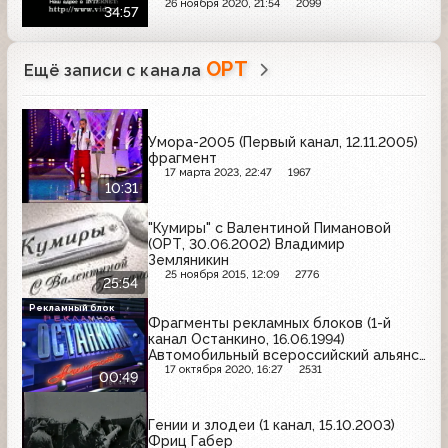
26 ноября 2020, 21:54
2099
34:57
ОРТ
Ещё записи с канала
Умора-2005 (Первый канал, 12.11.2005)
фрагмент
17 марта 2023, 22:47
1967
10:31
"Кумиры" с Валентиной Пимановой
(ОРТ, 30.06.2002) Владимир
Земляникин
25 ноября 2015, 12:09
2776
25:54
Рекламный блок
Фрагменты рекламных блоков (1-й
канал Останкино, 16.06.1994)
Автомобильный всероссийский альянс,
МММ, InterVideoArt, Herschi-cola, Tic
17 октября 2020, 16:27
2531
00:49
Tac
Гении и злодеи (1 канал, 15.10.2003)
Фриц Габер