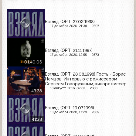
Взгляд (ОРТ, 27.02.1998)
17 декабря 2020, 21:38
2307
Взгляд (ОРТ, 21.11.1997)
17 декабря 2020, 12:55
2573
01:40:06
Взгляд (ОРТ, 28.08.1998) Гость - Борис
Немцов. Интервью с режиссером
Сергеем Говорухиным; кинорежиссер
Сергей Сельянов об экономических
18 августа 2016, 02:01
2860
43:38
проблемах в кино
Взгляд (ОРТ, 19.07.1996)
13 декабря 2020, 17:29
2609
41:38