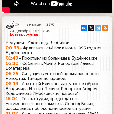
ОРТ
senoslav
2876
24 декабря 2016, 10:45
Есть проблема?
Ведущий - Александр Любимов.
00:38
- Фрагменты съёмок в июне 1995 года из
Будённовска.
01:43
- Простыня из больницы в Будённовске.
02:10
- События в Чечне. Репортаж Ильяса
Богатырёва.
05:25
- Ситуация в угольной промышленности.
Репортаж Тамары Бочаровой.
08:16
- Анатолий Клинков выступает в образе
Владимира Ильича Ленина. Репортаж Андрея
Колесникова ("Московские новости").
15:04
- Гость студии, председатель
Антимонопольного комитета Леонид Бочин,
рассказывает об экономической ситуации.
21:07
- Клип с частушками в поддержку МММ.