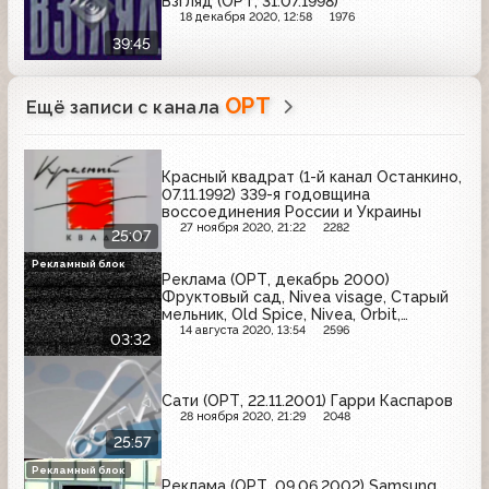
Взгляд (ОРТ, 31.07.1998)
18 декабря 2020, 12:58
1976
39:45
ОРТ
Ещё записи с канала
Красный квадрат (1-й канал Останкино,
07.11.1992) 339-я годовщина
воссоединения России и Украины
27 ноября 2020, 21:22
2282
25:07
Рекламный блок
Реклама (ОРТ, декабрь 2000)
Фруктовый сад, Nivea visage, Старый
мельник, Old Spice, Nivea, Orbit,
Panasonic, Secret
14 августа 2020, 13:54
2596
03:32
Сати (ОРТ, 22.11.2001) Гарри Каспаров
28 ноября 2020, 21:29
2048
25:57
Рекламный блок
Реклама (ОРТ, 09.06.2002) Samsung,