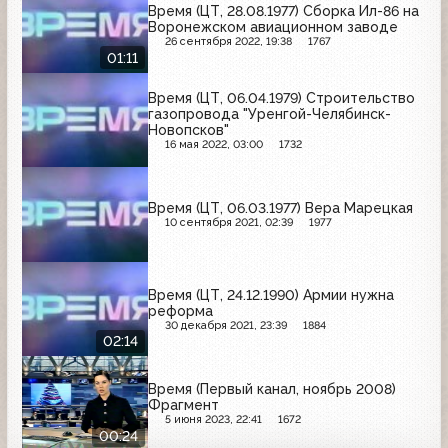
Время (ЦТ, 28.08.1977) Сборка Ил-86 на
Воронежском авиационном заводе
26 сентября 2022, 19:38
1767
01:11
Время (ЦТ, 06.04.1979) Строительство
газопровода "Уренгой-Челябинск-
Новопсков"
16 мая 2022, 03:00
1732
Время (ЦТ, 06.03.1977) Вера Марецкая
10 сентября 2021, 02:39
1977
Время (ЦТ, 24.12.1990) Армии нужна
реформа
30 декабря 2021, 23:39
1884
02:14
Время (Первый канал, ноябрь 2008)
Фрагмент
5 июня 2023, 22:41
1672
00:24