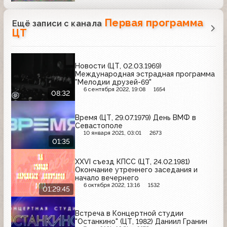
Первая программа
Ещё записи с канала
ЦТ
Новости (ЦТ, 02.03.1969)
Международная эстрадная программа
"Мелодии друзей-69"
6 сентября 2022, 19:08
1654
08:32
Время (ЦТ, 29.07.1979) День ВМФ в
Севастополе
10 января 2021, 03:01
2673
01:35
ХХVI съезд КПСС (ЦТ, 24.02.1981)
Окончание утреннего заседания и
начало вечернего
6 октября 2022, 13:16
1532
01:29:45
Встреча в Концертной студии
"Останкино" (ЦТ, 1982) Даниил Гранин