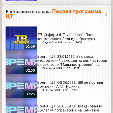
Первая программа
Ещё записи с канала
ЦТ
ТВ-Информ (ЦТ, 09.12.1991) Пресс-
конференция Леонида Кравчука
15 декабря 2021, 04:41
1655
01:09
Время (ЦТ, 23.01.1989) Выставка
изобретений самодеятельных авторов
в павильоне "Машиностроение" на
ВДНХ
29 января 2024, 15:17
1131
02:56
Время (ЦТ, 06.06.1988) 189 лет со дня
рождения А. С. Пушкина
11 марта 2024, 14:35
1380
03:25
Время (ЦТ, 28.05.1978) Празднование
60-летия погранвойск на Камчатке