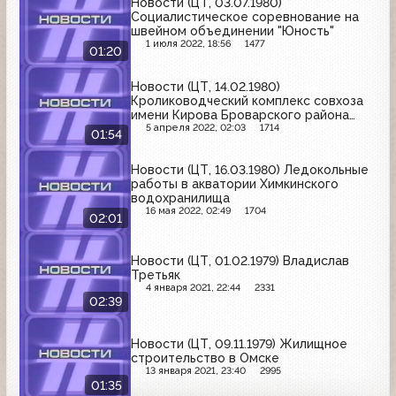
Новости (ЦТ, 03.07.1980)
Социалистическое соревнование на
швейном объединении "Юность"
1 июля 2022, 18:56
1477
01:20
Новости (ЦТ, 14.02.1980)
Кролиководческий комплекс совхоза
имени Кирова Броварского района
Киевской области
5 апреля 2022, 02:03
1714
01:54
Новости (ЦТ, 16.03.1980) Ледокольные
работы в акватории Химкинского
водохранилища
16 мая 2022, 02:49
1704
02:01
Новости (ЦТ, 01.02.1979) Владислав
Третьяк
4 января 2021, 22:44
2331
02:39
Новости (ЦТ, 09.11.1979) Жилищное
строительство в Омске
13 января 2021, 23:40
2995
01:35