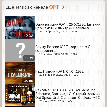
ОРТ
Ещё записи с канала
Один на один (ОРТ, 25.07.1996) Евгений
Прошечкин и Дмитрий Васильев
23 ноября 2020, 22:17
2079
40:02
Служу России (ОРТ, март 1997) День
подводника
13 октября 2023, 18:09
1425
11:09
Наш Пушкин (ОРТ, 04.04.1999)
25 сентября 2025, 14:53
386
00:55
Рекламный блок
Реклама (ОРТ, 04.06.2002) Samsung,
Schauma, Балтика, LG, Старый мельник,
Old Spice, Ural, Солодов, Snickers, МТС
26 июня 2025, 02:17
424
03:07