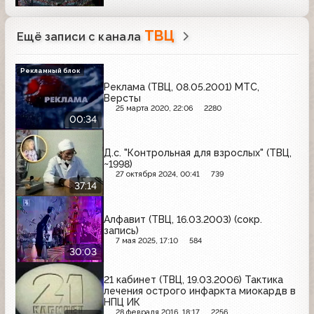
ТВЦ
Ещё записи с канала
Рекламный блок
Реклама (ТВЦ, 08.05.2001) МТС,
Версты
25 марта 2020, 22:06
2280
00:34
Д.с. "Контрольная для взрослых" (ТВЦ,
~1998)
27 октября 2024, 00:41
739
37:14
Алфавит (ТВЦ, 16.03.2003) (сокр.
запись)
7 мая 2025, 17:10
584
30:03
21 кабинет (ТВЦ, 19.03.2006) Тактика
лечения острого инфаркта миокардв в
НПЦ ИК
28 февраля 2016, 18:17
2256