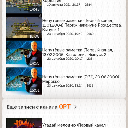
Хорватия
10 августа 2021, 20:37
2684
14:43
Непутёвые заметки (Первый канал,
11.01.2004) Париж накануне Рождества.
Выпуск 1
20 декабря 2020, 19:49
2169
15:08
Непутёвые заметки (Первый канал,
13.02.2005) Каталония. Выпуск 2
20 декабря 2020, 20:17
2054
14:55
Непутёвые заметки (ОРТ, 20.08.2000)
Марокко
20 декабря 2020, 13:24
1918
15:01
ОРТ
Ещё записи с канала
Угадай мелодию (Первый канал,