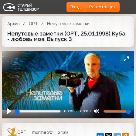
Вход
Регистрация
Архив
ОРТ
Непутёвые заметки
Непутевые заметки (ОРТ, 25.01.1998) Куба
- любовь моя. Выпуск 3
00:00
00:00
ОРТ
murmeow
2439