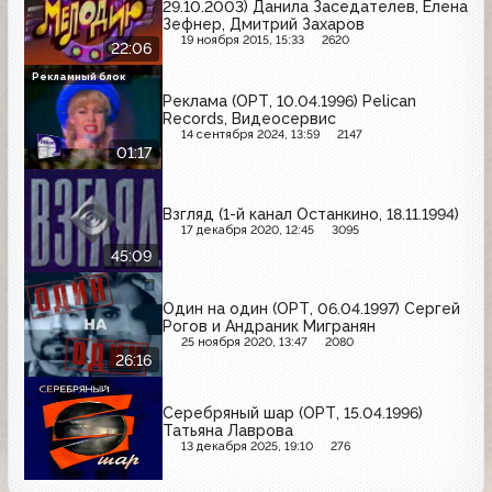
29.10.2003) Данила Заседателев, Елена
Зефнер, Дмитрий Захаров
19 ноября 2015, 15:33
2620
22:06
Рекламный блок
Реклама (ОРТ, 10.04.1996) Pelican
Records, Видеосервис
14 сентября 2024, 13:59
2147
01:17
Взгляд (1-й канал Останкино, 18.11.1994)
17 декабря 2020, 12:45
3095
45:09
Один на один (ОРТ, 06.04.1997) Сергей
Рогов и Андраник Мигранян
25 ноября 2020, 13:47
2080
26:16
Серебряный шар (ОРТ, 15.04.1996)
Татьяна Лаврова
13 декабря 2025, 19:10
276