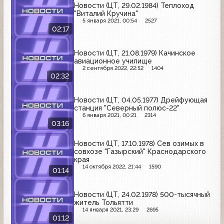
Новости (ЦТ, 29.02.1984) Теплоход
"Виталий Кручина"
5 января 2021, 00:54
2527
02:17
Новости (ЦТ, 21.08.1979) Качинское
авиационное училище
2 сентября 2022, 22:52
1404
02:32
Новости (ЦТ, 04.05.1977) Дрейфующая
станция "Северный полюс-22"
6 января 2021, 00:21
2314
03:16
Новости (ЦТ, 17.10.1978) Сев озимых в
совхозе "Газырский" Краснодарского
края
14 октября 2022, 21:44
1590
01:14
Новости (ЦТ, 24.02.1978) 500-тысячный
житель Тольятти
14 января 2021, 23:29
2695
01:12