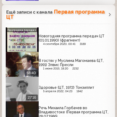
Первая программа
Ещё записи с канала
ЦТ
Программа передач
Новогодняя программа передач ЦТ
(01.01.1990) (фрагмент)
4 сентября 2020, 00:41
3189
В гостях у Муслима Магомаева (ЦТ,
1991) Элвис Пресли
1 июня 2015, 18:20
2232
58:40
Здоровье (ЦТ, 1972) Тонзиллит
5 апреля 2022, 04:23
1842
27:16
Речь Михаила Горбачев во
Владивостоке (Первая программа ЦТ,
28.07.1986)