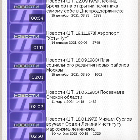
Новости (ЦТ, 22.09.1979) Леонид
Брежнев на открытии памятника
самому себе в Днепродзержинске
15 декабря 2021, 03:31
1833
00:54
Новости (ЦТ, 19.11.1978) Аэропорт
"Усть-Кут"
14 января 2021, 00:05
2748
01:11
Новости (ЦТ, 18.09.1980) План
социального развития новых районов
Москвы
15 декабря 2021, 03:30
1602
03:01
Новости (ЦТ, 31.05.1980) Посевная в
Омской области
11 марта 2024, 14:18
1452
02:02
Новости (ЦТ, 18.01.1973) Михаил Суслов
вручает Орден Ленина Институту
марксизма-ленинизма
30 ноября 2023, 00:15
1026
02:50