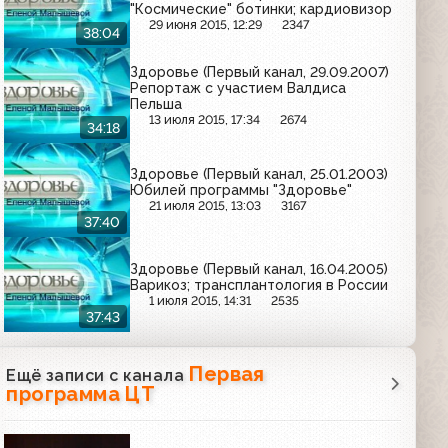
"Космические" ботинки; кардиовизор
29 июня 2015, 12:29
2347
38:04
Здоровье (Первый канал, 29.09.2007)
Репортаж с участием Валдиса
Пельша
13 июля 2015, 17:34
2674
34:18
Здоровье (Первый канал, 25.01.2003)
Юбилей программы "Здоровье"
21 июля 2015, 13:03
3167
37:40
Здоровье (Первый канал, 16.04.2005)
Варикоз; трансплантология в России
1 июля 2015, 14:31
2535
37:43
Первая
Ещё записи с канала
программа ЦТ