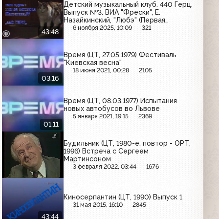
Детский музыкальный клуб. 440 Герц.
Выпуск №3. ВИА "Фрески", Е.
Назайкинский, "Любэ" (Первая
программа ЦТ, 1991)
6 ноября 2025, 10:09
321
43:48
Время (ЦТ, 27.05.1979) Фестиваль
"Киевская весна"
18 июня 2021, 00:28
2105
03:16
Время (ЦТ, 08.03.1977) Испытания
новых автобусов во Львове
5 января 2021, 19:15
2369
01:11
Будильник (ЦТ, 1980-е, повтор - ОРТ,
1996) Встреча с Сергеем
Мартинсоном
3 февраля 2022, 03:44
1676
Киносерпантин (ЦТ, 1990) Выпуск 1
31 мая 2015, 16:10
2845
43:44