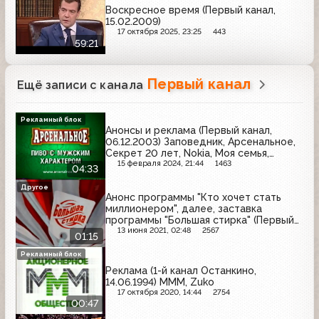
Воскресное время (Первый канал,
15.02.2009)
17 октября 2025, 23:25
443
59:21
Первый канал
Ещё записи с канала
Рекламный блок
Анонсы и реклама (Первый канал,
06.12.2003) Заповедник, Арсенальное,
Секрет 20 лет, Nokia, Моя семья,
Выборы-2003, Чёрный жемчуг,
15 февраля 2024, 21:44
1463
04:33
Motorola, National Geographic,
Carlsberg, J7
Другое
Анонс программы "Кто хочет стать
миллионером", далее, заставка
программы "Большая стирка" (Первый
канал, 08.03.2003)
13 июня 2021, 02:48
2567
01:15
Рекламный блок
Реклама (1-й канал Останкино,
14.06.1994) МММ, Zuko
17 октября 2020, 14:44
2754
00:47