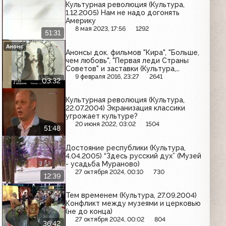
Культурная революция (Культура,
1.12.2005) Нам не надо догонять
Америку
8 мая 2023, 17:56
1292
51:31
Анонс
Анонсы док. фильмов "Кира", "Больше,
чем любовь", "Первая леди Страны
Советов" и заставки (Культура,
апрель 2006)
9 февраля 2016, 23:27
2641
03:32
Культурная революция (Культура,
22.07.2004) Экранизация классики
угрожает культуре?
20 июня 2022, 03:02
1504
51:48
Достояние республики (Культура,
4.04.2005) “Здесь русский дух” (Музей
- усадьба Мураново)
27 октября 2024, 00:10
730
12:39
Тем временем (Культура, 27.09.2004)
Конфликт между музеями и церковью
(не до конца)
27 октября 2024, 00:02
804
36:42