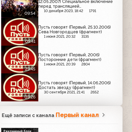
12.05.2007) Специальное включение
перед трансляцией
"Евровидение-2007"
10 декабря 2023, 18:42
1791
09:54
Пусть говорят (Первый, 25.10.2006)
Сева Новгородцев (фрагмент)
1 июня 2021, 20:32
3135
05:41
Пусть говорят (Первый, 2006)
Посторонние дети (фрагмент)
1 июня 2021, 20:39
2804
23:45
Пусть говорят (Первый, 14.06.2006)
Достать звезду (фрагмент)
30 сентября 2021, 21:41
2652
03:26
Первый канал
Ещё записи с канала
Рекламный блок