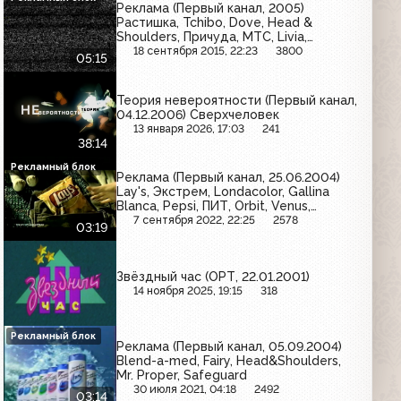
Реклама (Первый канал, 2005)
Растишка, Tchibo, Dove, Head &
Shoulders, Причуда, МТС, Livia,
Телесемь
18 сентября 2015, 22:23
3800
05:15
Теория невероятности (Первый канал,
04.12.2006) Сверхчеловек
13 января 2026, 17:03
241
38:14
Рекламный блок
Реклама (Первый канал, 25.06.2004)
Lay's, Экстрем, Londacolor, Gallina
Blanca, Pepsi, ПИТ, Orbit, Venus,
Colgate, Aqua Minerale, Sprite
7 сентября 2022, 22:25
2578
03:19
Звёздный час (ОРТ, 22.01.2001)
14 ноября 2025, 19:15
318
Рекламный блок
Реклама (Первый канал, 05.09.2004)
Blend-a-med, Fairy, Head&Shoulders,
Mr. Proper, Safeguard
30 июля 2021, 04:18
2492
03:14