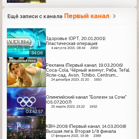
Первый канал
Ещё записи с канала
Здоровье (ОРТ, 20.01.2001)
Пластическая операция
4 августа 2015, 08:44
2459
34:06
Рекламный блок
Реклама (Первый канал, 19.03.2006)
Coca-Cola, Чёрный жемчуг, Ряба, Tefal,
Ясли-сад, Avon, Tchibo, Centrum,
Весёлый молочник, Снежная королева,
24 декабря 2023, 21:20
1650
L'Oreal, Добрый
Олимпийский канал "Болеем за Сочи"
(05.07.2007)
25 марта 2023, 23:22
2432
03:42:57
КВН-2008 (Первый канал, 14.03.2008)
Высшая лига. Вторая 1/8 финала
17 февраля 2021, 19:38
2389