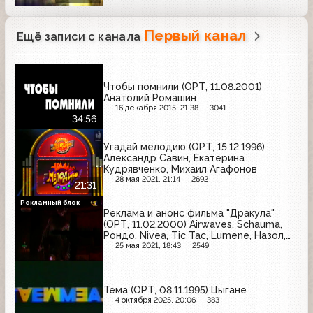
Первый канал
Ещё записи с канала
Чтобы помнили (ОРТ, 11.08.2001)
Анатолий Ромашин
16 декабря 2015, 21:38
3041
34:56
Угадай мелодию (ОРТ, 15.12.1996)
Александр Савин, Екатерина
Кудрявченко, Михаил Агафонов
28 мая 2021, 21:14
2692
21:31
Рекламный блок
Реклама и анонс фильма "Дракула"
(ОРТ, 11.02.2000) Airwaves, Schauma,
Рондо, Nivea, Tic Tac, Lumene, Назол,
Bourbon Homme
25 мая 2021, 18:43
2549
Тема (ОРТ, 08.11.1995) Цыгане
4 октября 2025, 20:06
383