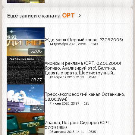
ОРТ
Ещё записи с канала
Жди меня (Первый канал, 27.06.2005)
14 декабря 2022, 20:01
1613
52:06
Рекламный блок
Анонсы и реклама (ОРТ, 02.01.2000)
Ярпиво, Анализируй это!, Балтика,
Девятые врата, Шестиструнный
самурай
12 апреля 2016, 21:39
2548
03:27
Пресс-экспресс (1-й канал Останкино,
08.06.1994)
7 июня 2026, 23:37
131
11:01
Иванов, Петров, Сидоров (ОРТ,
07.09.1995)
25 августа 2015, 14:41
2635