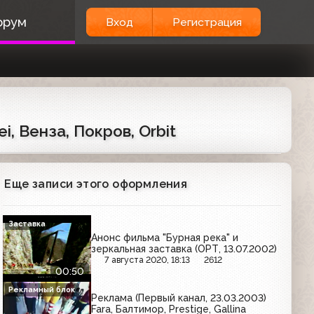
орум
Вход
Регистрация
, Венза, Покров, Orbit
Еще записи этого оформления
Заставка
Анонс фильма "Бурная река" и
зеркальная заставка (ОРТ, 13.07.2002)
7 августа 2020, 18:13
2612
00:50
Рекламный блок
Реклама (Первый канал, 23.03.2003)
Fara, Балтимор, Prestige, Gallina