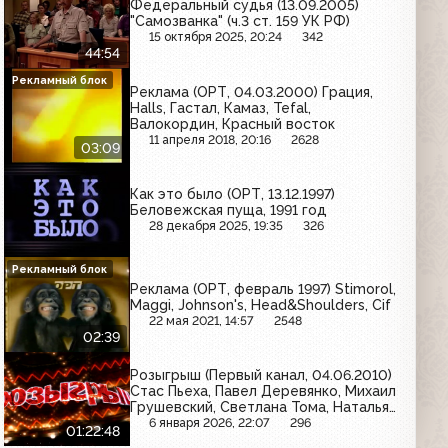
Федеральный судья (13.09.2005)
"Самозванка" (ч.3 ст. 159 УК РФ)
15 октября 2025, 20:24
342
44:54
Рекламный блок
Реклама (ОРТ, 04.03.2000) Грация,
Halls, Гастал, Камаз, Tefal,
Валокордин, Красный восток
11 апреля 2018, 20:16
2628
03:09
Как это было (ОРТ, 13.12.1997)
Беловежская пуща, 1991 год
28 декабря 2025, 19:35
326
Рекламный блок
Реклама (ОРТ, февраль 1997) Stimorol,
Maggi, Johnson's, Head&Shoulders, Cif
22 мая 2021, 14:57
2548
02:39
Розыгрыш (Первый канал, 04.06.2010)
Стас Пьеха, Павел Деревянко, Михаил
Грушевский, Светлана Тома, Наталья
Селезнева, Юлия Савичева
6 января 2026, 22:07
296
01:22:48