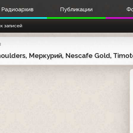
Радиоархив
Публикации
Ф
к записей
3
ulders, Меркурий, Nescafe Gold, Timotei