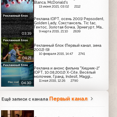
Blanca, McDonald's
13 июня 2021, 03:02
2112
Рекламный блок
Реклама (ОРТ, осень 2001) Pepsodent,
Golden Lady, Сэкстансель, Tic tac,
Гентос, Золотая бочка, Эрмигурт, Max
factor, J7, Нотта, Vitrum calcium
9 марта 2015, 21:10
2639
03:39
Рекламный блок
Рекламный блок (Первый канал, зима
2002) (9)
10 февраля 2015, 14:47
2741
04:21
Рекламный блок
Реклама и анонс фильма "Хищник-2"
(ОРТ, 10.08.2002) X-Cite, Весёлый
молочник, Гранд, Indesit, Maggi,
Красный Восток, Kitekat, Билайн GSM,
11 мая 2015, 12:26
2790
04:30
Covergirl
Первый канал
Ещё записи с канала