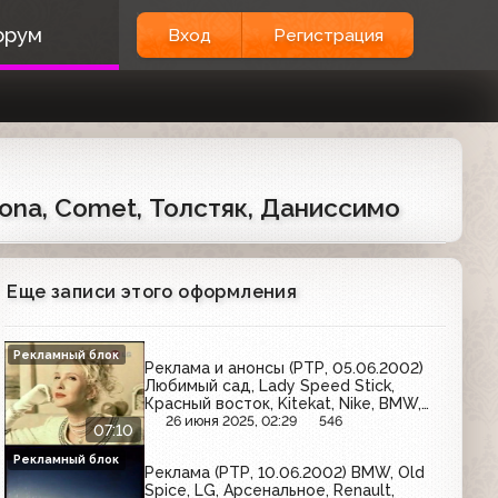
орум
Вход
Регистрация
cona, Comet, Толстяк, Даниссимо
Еще записи этого оформления
Рекламный блок
Реклама и анонсы (РТР, 05.06.2002)
Любимый сад, Lady Speed Stick,
Красный восток, Kitekat, Nike, BMW,
Балтимор, Hochland, LG, Би+,
26 июня 2025, 02:29
546
07:10
Принцесса Ява, Чудо, Gardex, Stinol,
Palmolive, Старый мельник
Рекламный блок
Реклама (РТР, 10.06.2002) BMW, Old
Spice, LG, Арсенальное, Renault,