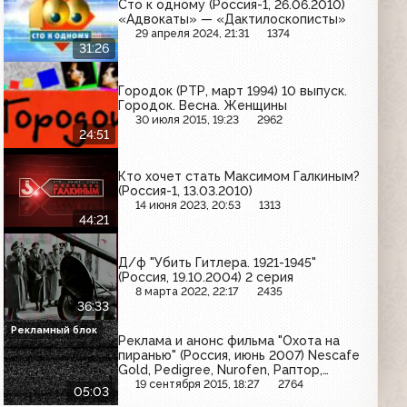
Сто к одному (Россия-1, 26.06.2010)
«Адвокаты» — «Дактилоскописты»
29 апреля 2024, 21:31
1374
31:26
Городок (РТР, март 1994) 10 выпуск.
Городок. Весна. Женщины
30 июля 2015, 19:23
2962
24:51
Кто хочет стать Максимом Галкиным?
(Россия-1, 13.03.2010)
14 июня 2023, 20:53
1313
44:21
Д/ф "Убить Гитлера. 1921-1945"
(Россия, 19.10.2004) 2 серия
8 марта 2022, 22:17
2435
36:33
Рекламный блок
Реклама и анонс фильма "Охота на
пиранью" (Россия, июнь 2007) Nescafe
Gold, Pedigree, Nurofen, Раптор,
Балтика 3, Томаччо, Пит, Maxibon
19 сентября 2015, 18:27
2764
05:03