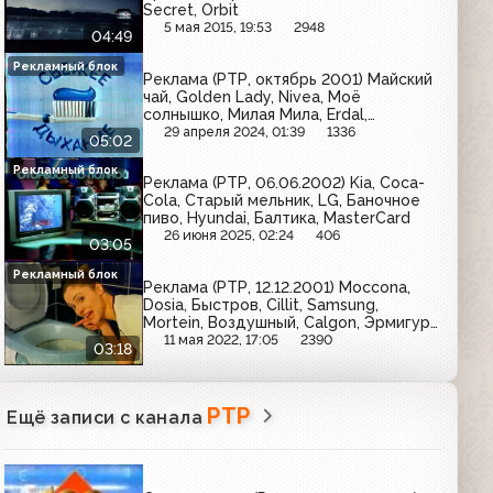
Secret, Orbit
5 мая 2015, 19:53
2948
04:49
Рекламный блок
Реклама (РТР, октябрь 2001) Майский
чай, Golden Lady, Nivea, Моё
солнышко, Милая Мила, Erdal,
Держава, Aquafresh, Дарья, Diadem,
29 апреля 2024, 01:39
1336
05:02
Альфа-Страхование, Efes Pilsener,
ЭФА, Beta Tea, Биолан, Фругурт,
Рекламный блок
Реклама (РТР, 06.06.2002) Kia, Coca-
Sprite
Cola, Старый мельник, LG, Баночное
пиво, Hyundai, Балтика, MasterCard
26 июня 2025, 02:24
406
03:05
Рекламный блок
Реклама (РТР, 12.12.2001) Moccona,
Dosia, Быстров, Cillit, Samsung,
Mortein, Воздушный, Calgon, Эрмигурт
Ehrmann, Nescafe
11 мая 2022, 17:05
2390
03:18
РТР
Ещё записи с канала