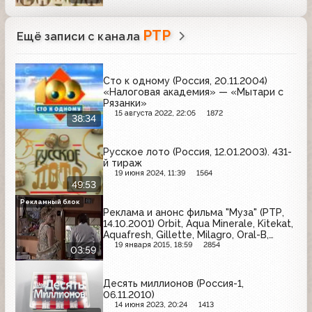
РТР
Ещё записи с канала
Сто к одному (Россия, 20.11.2004)
«Налоговая академия» — «Мытари с
Рязанки»
15 августа 2022, 22:05
1872
38:34
Русское лото (Россия, 12.01.2003). 431-
й тираж
19 июня 2024, 11:39
1564
49:53
Рекламный блок
Реклама и анонс фильма "Муза" (РТР,
14.10.2001) Orbit, Aqua Minerale, Kitekat,
Aquafresh, Gillette, Milagro, Oral-B,
Pepsi
19 января 2015, 18:59
2854
03:59
Десять миллионов (Россия-1,
06.11.2010)
14 июня 2023, 20:24
1413