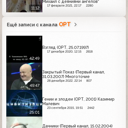
Михаил с деяниями ангелов"
17 февраля 2021, 22:17
2280
11:12
ОРТ
Ещё записи с канала
Взгляд (ОРТ, 25.07.1997)
17 декабря 2020, 12:15
2618
42:49
Закрытый Показ (Первый канал,
31.03.2007) Многоточие
28 декабря 2022, 22:14
807
49:47
Гении и злодеи (ОРТ, 2001) Казимир
Малевич
23 сентября 2015, 19:51
2442
25:01
Дачники (Первый канал, 15.02.2004)