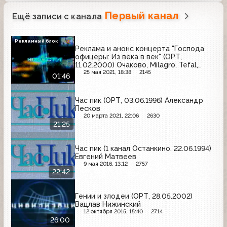
Первый канал
Ещё записи с канала
Рекламный блок
Реклама и анонс концерта "Господа
офицеры: Из века в век" (ОРТ,
11.02.2000) Очаково, Milagro, Tefal,
ОРТ-Видео, Dirol
25 мая 2021, 18:38
2145
01:46
Час пик (ОРТ, 03.06.1996) Александр
Песков
20 марта 2021, 22:06
2630
21:25
Час пик (1 канал Останкино, 22.06.1994)
Евгений Матвеев
9 мая 2016, 13:12
2757
22:42
Гении и злодеи (ОРТ, 28.05.2002)
Вацлав Нижинский
12 октября 2015, 15:40
2714
26:00