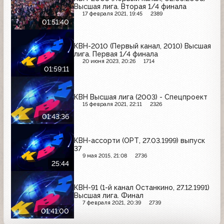
Высшая лига. Вторая 1/4 финала
17 февраля 2021, 19:45
2389
01:51:40
КВН-2010 (Первый канал, 2010) Высшая
лига. Первая 1/4 финала
20 июня 2023, 20:26
1714
01:59:11
КВН Высшая лига (2003) - Спецпроект
15 февраля 2021, 22:11
2326
01:43:36
КВН-ассорти (ОРТ, 27.03.1999) выпуск
37
9 мая 2015, 21:08
2736
25:44
КВН-91 (1-й канал Останкино, 27.12.1991)
Высшая лига. Финал
7 февраля 2021, 20:39
2739
01:41:00