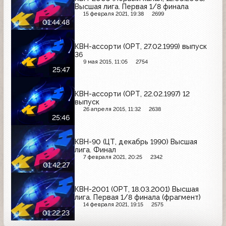
Высшая лига. Первая 1/8 финала
15 февраля 2021, 19:38
2699
01:44:48
КВН-ассорти (ОРТ, 27.02.1999) выпуск
36
9 мая 2015, 11:05
2754
25:47
КВН-ассорти (ОРТ, 22.02.1997) 12
выпуск
26 апреля 2015, 11:32
2638
25:46
КВН-90 (ЦТ, декабрь 1990) Высшая
лига. Финал
7 февраля 2021, 20:25
2342
01:42:27
КВН-2001 (ОРТ, 18.03.2001) Высшая
лига. Первая 1/8 финала (фрагмент)
14 февраля 2021, 19:15
2575
01:22:23