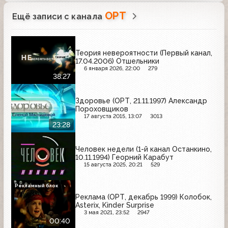
ОРТ
Ещё записи с канала
Теория невероятности (Первый канал,
17.04.2006) Отшельники
6 января 2026, 22:00
279
38:27
Здоровье (ОРТ, 21.11.1997) Александр
Пороховщиков
17 августа 2015, 13:07
3013
23:28
Человек недели (1-й канал Останкино,
10.11.1994) Георний Карабут
15 августа 2025, 20:21
529
Рекламный блок
Реклама (ОРТ, декабрь 1999) Колобок,
Asterix, Kinder Surprise
3 мая 2021, 23:52
2947
00:40