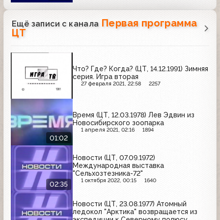
Первая программа
Ещё записи с канала
ЦТ
Что? Где? Когда? (ЦТ, 14.12.1991) Зимняя
серия. Игра вторая
27 февраля 2021, 22:58
2257
Время (ЦТ, 12.03.1978) Лев Эдвин из
Новосибирского зоопарка
1 апреля 2021, 02:16
1894
01:02
Новости (ЦТ, 07.09.1972)
Международная выставка
"Сельхозтезника-72"
1 октября 2022, 00:15
1640
02:35
Новости (ЦТ, 23.08.1977) Атомный
ледокол "Арктика" возвращается из
экспедиции к Северному полюсу