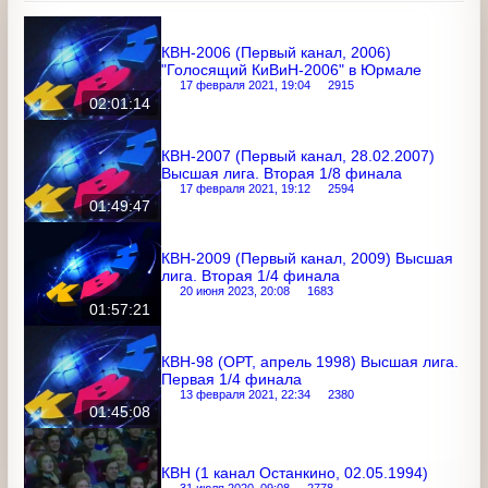
"Голосящий КиВиН-2006" в Юрмале
17 февраля 2021, 19:04
2915
02:01:14
КВН-2007 (Первый канал, 28.02.2007)
Высшая лига. Вторая 1/8 финала
17 февраля 2021, 19:12
2594
01:49:47
КВН-2009 (Первый канал, 2009) Высшая
лига. Вторая 1/4 финала
20 июня 2023, 20:08
1683
01:57:21
КВН-98 (ОРТ, апрель 1998) Высшая лига.
Первая 1/4 финала
13 февраля 2021, 22:34
2380
01:45:08
КВН (1 канал Останкино, 02.05.1994)
31 июля 2020, 09:08
2778
01:02:46