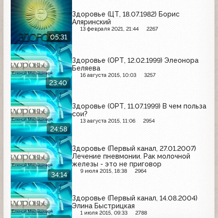
Здоровье (ЦТ, 18.07.1982) Борис
Аляринский
13 февраля 2021, 21:44
2267
05:31
Здоровье (ОРТ, 12.02.1999) Элеонора
Беляева
16 августа 2015, 10:03
3257
23:40
Здоровье (ОРТ, 11.07.1999) В чем польза
сои?
13 августа 2015, 11:06
2954
24:58
Здоровье (Первый канал, 27.01.2007)
Лечение пневмонии. Рак молочной
железы - это не приговор
9 июля 2015, 18:38
2964
34:14
Здоровье (Первый канал, 14.08.2004)
Элина Быстрицкая
1 июля 2015, 09:33
2788