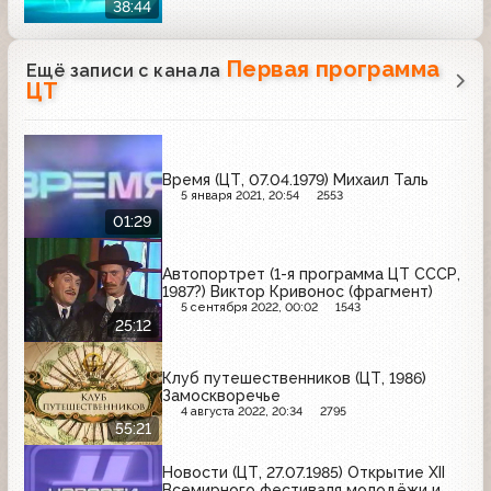
38:44
Первая программа
Ещё записи с канала
ЦТ
Время (ЦТ, 07.04.1979) Михаил Таль
5 января 2021, 20:54
2553
01:29
Автопортрет (1-я программа ЦТ СССР,
1987?) Виктор Кривонос (фрагмент)
5 сентября 2022, 00:02
1543
25:12
Клуб путешественников (ЦТ, 1986)
Замоскворечье
4 августа 2022, 20:34
2795
55:21
Новости (ЦТ, 27.07.1985) Открытие XII
Всемирного фестиваля молодёжи и