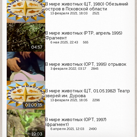
В мире животных (ЦТ, 1980) Обезьяний
остров в Псковской области
13 февраля 2021, 18:03
2521
В мире животных (РТР, апрель 1995)
Фрагмент
6 мая 2025, 22:43
565
04:57
В мире животных (ОРТ, 1995) отрывок
3 февраля 2022, 03:17
2845
В мире животных (ЦТ, 01.05.1982) Театр
зверей им. Дурова
13 февраля 2021, 18:05
2296
01:00:15
В мире животных (ОРТ, 1997)
(фрагмент)
6 апреля 2021, 12:03
2490
19:03