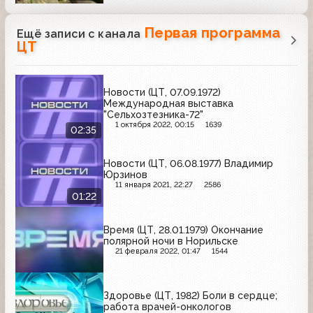
Первая программа
Ещё записи с канала
ЦТ
Новости (ЦТ, 07.09.1972)
Международная выставка
"Сельхозтезника-72"
1 октября 2022, 00:15
1639
02:35
Новости (ЦТ, 06.08.1977) Владимир
Юрзинов
11 января 2021, 22:27
2586
01:22
Время (ЦТ, 28.01.1979) Окончание
полярной ночи в Норильске
21 февраля 2022, 01:47
1544
Здоровье (ЦТ, 1982) Боли в сердце;
работа врачей-онкологов