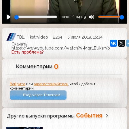
00:00
04:09
ТВЦ
kstrvideo
2264
5 июля 2019, 15:34
Скачать
https://www.youtube.com/watch?v=MqrLBUksrVo
Есть проблема?
0
Комментарии
Войдите
или
зарегистрируйтесь
, чтобы добавить
комментарий
Вход через Телеграм
События
Другие выпуски программы