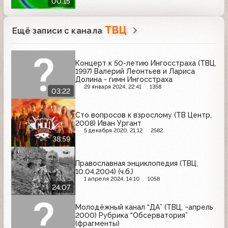
00:15
ТВЦ
Ещё записи с канала
Концерт к 50-летию Ингосстраха (ТВЦ,
1997) Валерий Леонтьев и Лариса
Долина - гимн Ингосстраха
29 января 2024, 22:41
1358
03:22
Сто вопросов к взрослому (ТВ Центр,
2008) Иван Ургант
5 декабря 2020, 21:12
2582
38:59
Православная энциклопедия (ТВЦ,
10.04.2004) (ч.б.)
1 апреля 2024, 14:10
1058
24:07
Молодёжный канал “ДА” (ТВЦ, ~апрель
2000) Рубрика “Обсерватория”
(фрагменты)