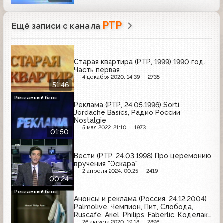
РТР
Ещё записи с канала
Старая квартира (РТР, 1999) 1990 год.
Часть первая
4 декабря 2020, 14:39
2735
51:46
Рекламный блок
Реклама (РТР, 24.05.1996) Sorti,
Jordache Basics, Радио России
Nostalgie
5 мая 2022, 21:10
1973
01:50
Вести (РТР, 24.03.1998) Про церемонию
вручения "Оскара"
2 апреля 2024, 00:25
2419
00:24
Рекламный блок
Анонсы и реклама (Россия, 24.12.2004)
Palmolive, Чемпион, Пит, Слобода,
Ruscafe, Ariel, Philips, Faberlic, Коделак,
МТС, Евросеть, Orbit
26 августа 2020, 19:18
2896