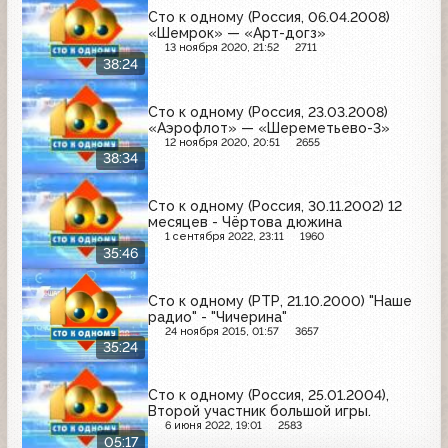
Сто к одному (Россия, 06.04.2008)
«Шемрок» — «Арт-догз»
13 ноября 2020, 21:52
2711
38:24
Сто к одному (Россия, 23.03.2008)
«Аэрофлот» — «Шереметьево-3»
12 ноября 2020, 20:51
2655
38:34
Сто к одному (Россия, 30.11.2002) 12
месяцев - Чёртова дюжина
1 сентября 2022, 23:11
1960
35:46
Сто к одному (РТР, 21.10.2000) "Наше
радио" - "Чичерина"
24 ноября 2015, 01:57
3657
35:24
Сто к одному (Россия, 25.01.2004),
Второй участник большой игры.
6 июня 2022, 19:01
2583
05:17