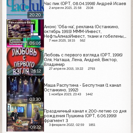
Час пик (ОРТ, 08.04.1998) Андрей Исаев
2 апреля 2021, 21:58
2108
20:20
Рекламный блок
Анонс 'Оба-на', реклама (Останкино,
октябрь 1993) МММ-Инвест,
НефтьАлмазИнвест, ткани и гобелены,
Smirnoff, Вега-С, West, Floryn
7 мая 2025, 18:15
562
05:05
Любовь с первого взгляда (ОРТ, 1996)
Оля, Наташа, Лена, Андрей, Виктор,
Владимир
27 апреля 2015, 19:22
2793
26:12
Маша Распутина - Беспутная (1 канал
Останкино, 1992)
1 ноября 2023, 23:43
1442
03:30
Праздничный канал к 200-летию со дня
рождения Пушкина (ОРТ, 6.06.1999)
фрагмент 3
3 февраля 2022, 02:59
1851
09:22