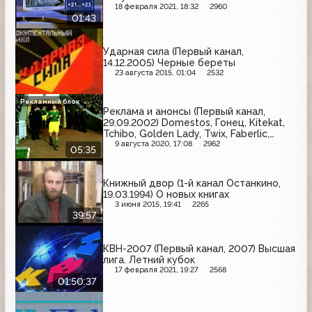
18 февраля 2021, 18:32
2960
01:43
Ударная сила (Первый канал,
14.12.2005) Черные береты
23 августа 2015, 01:04
2532
Рекламный блок
Реклама и анонсы (Первый канал,
29.09.2002) Domestos, Гонец, Kitekat,
Tchibo, Golden Lady, Twix, Faberlic,
Premiere, Vitek, Билайн GSM, Волжанин,
9 августа 2020, 17:08
2962
05:35
LG, Omsa, Pedigree
Книжный двор (1-й канал Останкино,
19.03.1994) О новых книгах
3 июня 2015, 19:41
2265
39:57
КВН-2007 (Первый канал, 2007) Высшая
лига. Летний кубок
17 февраля 2021, 19:27
2568
01:50:37