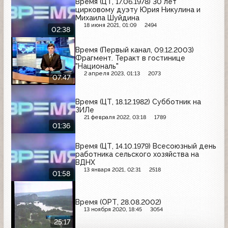
Время (ЦТ, 17.06.1978) 30 лет
цирковому дуэту Юрия Никулина и
Михаила Шуйдина
18 июня 2021, 01:09
2494
02:38
Время (Первый канал, 09.12.2003)
Фрагмент. Теракт в гостинице
"Националь"
2 апреля 2023, 01:13
2073
07:47
Время (ЦТ, 18.12.1982) Субботник на
ЗИЛе
21 февраля 2022, 03:18
1789
01:36
Время (ЦТ, 14.10.1979) Всесоюзный день
работника сельского хозяйства на
ВДНХ
13 января 2021, 02:31
2518
01:58
Время (ОРТ, 28.08.2002)
13 ноября 2020, 18:45
3054
25:17