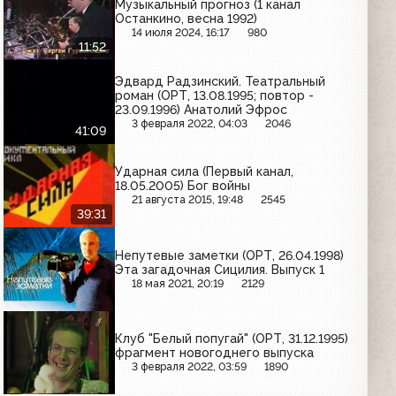
Музыкальный прогноз (1 канал
Останкино, весна 1992)
14 июля 2024, 16:17
980
11:52
Эдвард Радзинский. Театральный
роман (ОРТ, 13.08.1995; повтор -
23.09.1996) Анатолий Эфрос
3 февраля 2022, 04:03
2046
41:09
Ударная сила (Первый канал,
18.05.2005) Бог войны
21 августа 2015, 19:48
2545
39:31
Непутевые заметки (ОРТ, 26.04.1998)
Эта загадочная Сицилия. Выпуск 1
18 мая 2021, 20:19
2129
Клуб "Белый попугай" (ОРТ, 31.12.1995)
фрагмент новогоднего выпуска
3 февраля 2022, 03:59
1890