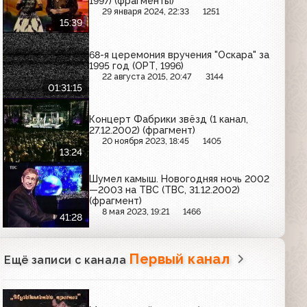
1997) (фрагменты)
29 января 2024, 22:33
1251
15:39
68-я церемония вручения "Оскара" за
1995 год (ОРТ, 1996)
22 августа 2015, 20:47
3144
01:31:15
Концерт Фабрики звёзд (1 канал,
27.12.2002) (фрагмент)
20 ноября 2023, 18:45
1405
13:24
Шумел камыш. Новогодняя ночь 2002
—2003 на ТВС (ТВС, 31.12.2002)
(фрагмент)
8 мая 2023, 19:21
1466
41:28
Первый канал
Ещё записи с канала