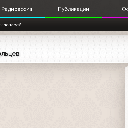
Радиоархив
Публикации
Ф
к записей
альцев