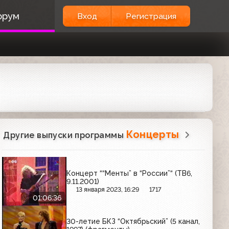
орум
Вход
Регистрация
Концерты
Другие выпуски программы
Концерт ““Менты” в “России”“ (ТВ6,
9.11.2001)
13 января 2023, 16:29
1717
01:06:36
30-летие БКЗ “Октябрьский” (5 канал,