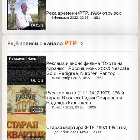
Река времени (РТР, 1996) отрывок
3 февраля 2022, 03:33
1811
00:34
РТР
Ещё записи с канала
Рекламный блок
Реклама и анонс фильма "Охота на
пиранью" (Россия, июнь 2007) Nescafe
Gold, Pedigree, Nurofen, Раптор,
Балтика 3, Томаччо, Пит, Maxibon
19 сентября 2015, 18:27
2762
05:03
Русское лото (РТР, 14.12.1997), 166-й
тираж. В гостях Лидия Смирнова и
Надежда Кадышева
11 июля 2022, 23:35
1905
39:23
Старая квартира (РТР, 1997) 1954 год
2 декабря 2020, 14:53
2809
01:02:46