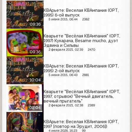
КВАрьете: Веселая КВАмпания (ОРТ,
1995) 6-ой выпуск
5 июня 2015, 06:44
2382
09:36
Кварьете "Весёлая КВАмпания" (ОРТ,
1997) Кукарача, Besame mucho, дуэт
Эдвина и Сильвы
2 февраля 2021, 02:39
2470
09:36
КВАрьете: Веселая КВАмпания (ОРТ,
1995) 2-ой выпуск
5 июня 2015, 06:43
2881
10:04
Кварьете "Весёлая КВАмпания" (ОРТ,
1997, отрывок) "Вечный двигатель,
вечный прыгатель"
2 февраля 2021, 02:38
2389
02:04
КВАрьете: Веселая КВАмпания (ОРТ,
199? [повтор на Эрудит, 2006])
4 июля 2026, 16:23
99