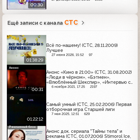
00:30
СТС
Ещё записи с канала
Всё по-нашему! (СТС, 28.11.2009)
Лучшее
27 июня 2026, 15:52
97
01:38:29
Анонс
Анонс «Кино в 21:00» (СТС, 31.08.2002)
«Люди в чёрном», «Бэтмен»,
«Влюблённый Шекспир», «Интервью с
вампиром», «Миссия невыполнима-2»,
6 ноября 2021, 17:25
2197
00:31
«Марс атакует», «Конец света»,
«Угнать за 60 секунд»
Самый умный (СТС, 25.02.2006) Первая
отборочная игра Старшей лиги
7 мая 2025, 12:51
629
01:22:12
Рекламный блок
Анонс док. сериала "Тайны тела" и
реклама (СТС, 01.07.2006) Stimorol Ice,