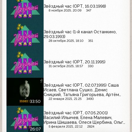
Звёздный час (ОРТ, 16.03.1998)
8 ноября 2025, 20:09
347
Звёздный час (1-й канал Останкино,
29.03.1993)
28 октября 2025, 18:10
351
Звёздный час (ОРТ, 20.11.1995)
31 октября 2025, 18:57
330
Звёздный час (ОРТ, 02.07.1995) Саша
Исаев, Светлана Сушко, Денис
Сницкий, Татьяна Григорьева, Артём
Мамедов, Галина Ланина
22 января 2021, 21:25
3490
33:50
Звёздный час (ОРТ, 07.05.2001)
Василий Ильичев, Елена Малевич,
Ирина Шишаева, Олеся Щербина, Ольга
Чикина, Любовь Критская
5 февраля 2021, 22:12
2824
26:07