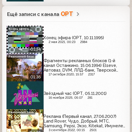
ОРТ
Ещё записи с канала
Конец эфира
Конец эфира (ОРТ, 10.11.1995)
2 мая 2021, 00:23
2984
01:34
Рекламный блок
Фрагменты рекламных блоков (1-й
канал Останкино, 15.06.1994) Elseve,
Автоваз, DVM, ЛЛД-банк, Тверской
экскаваторный завод, Citizen,
17 октября 2020, 15:57
2317
01:36
Экономика и жизнь, Союз-Авто,
InterVideoArt, МММ, Гермес
Звёздный час (ОРТ, 05.11.2001)
16 ноября 2025, 05:07
281
Рекламный блок
Реклама (Первый канал, 27.06.2007)
Land Rover, Чудо, Добрый, МТС,
Samsung, Pepsi, Экзо, Kitekat, Имунеле,
Gliss Kur, Газпром, Rich
3 сентября 2022, 00:15
2501