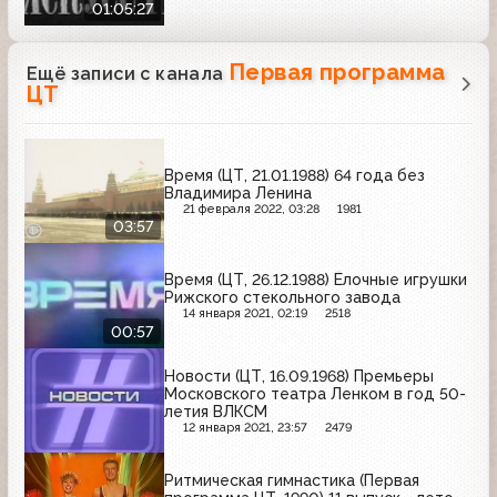
01:05:27
Первая программа
Ещё записи с канала
ЦТ
Время (ЦТ, 21.01.1988) 64 года без
Владимира Ленина
21 февраля 2022, 03:28
1981
03:57
Время (ЦТ, 26.12.1988) Ёлочные игрушки
Рижского стекольного завода
14 января 2021, 02:19
2518
00:57
Новости (ЦТ, 16.09.1968) Премьеры
Московского театра Ленком в год 50-
летия ВЛКСМ
12 января 2021, 23:57
2479
Ритмическая гимнастика (Первая