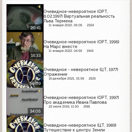
Очевидное-невероятное (ОРТ,
8.02.1997) Виртуальная реальность
Льва Термена
11 января 2022, 05:05
2324
20:41
Очевидное-невероятное (ОРТ, 1996)
На Марс вместе
11 января 2022, 04:59
1943
16:33
Очевидное - невероятное (ЦТ, 1977)
Отражение
16 декабря 2021, 01:59
2525
59:09
Очевидное-невероятное (ОРТ, 1997)
Про академика Ивана Павлова
22 июля 2016, 11:50
2581
34:05
Очевидное-невероятное (ЦТ, 1989)
Путешествие к центру Земли