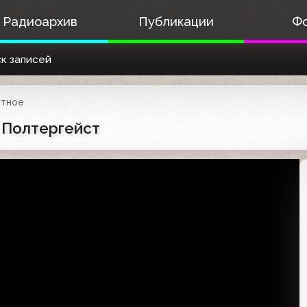
Радиоархив
Публикации
Ф
к записей
ятное
 Полтергейст