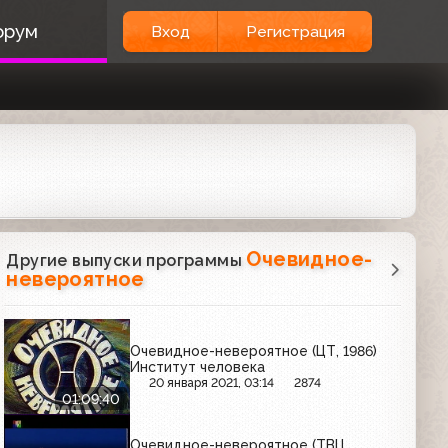
орум
Вход
Регистрация
Очевидное-
Другие выпуски программы
невероятное
Очевидное-невероятное (ЦТ, 1986)
Институт человека
20 января 2021, 03:14
2874
01:09:40
Очевидное-невероятное (ТВЦ,