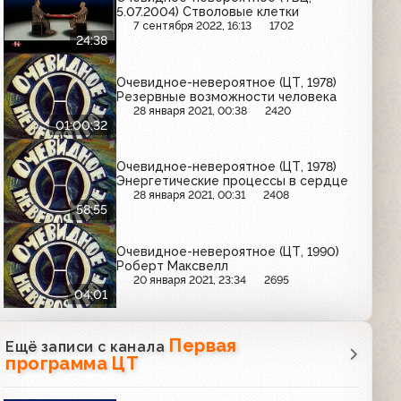
5.07.2004) Стволовые клетки
7 сентября 2022, 16:13
1702
24:38
Очевидное-невероятное (ЦТ, 1978)
Резервные возможности человека
28 января 2021, 00:38
2420
01:00:32
Очевидное-невероятное (ЦТ, 1978)
Энергетические процессы в сердце
28 января 2021, 00:31
2408
58:55
Очевидное-невероятное (ЦТ, 1990)
Роберт Максвелл
20 января 2021, 23:34
2695
04:01
Первая
Ещё записи с канала
программа ЦТ