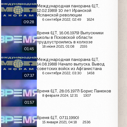
Международная панорама (ЦТ,
12.02.1989) 10 лет Иранской
Исламской революции
6 сентября 2022, 02:49
1624
09:28
Время (ЦТ, 16.06.1979) Выпускники
школы в Псковской области
трудоустроились в колхозе
18 июня 2021, 01:08
2155
01:45
Международная панорама (ЦТ,
14.08.1988) Начало выпуска. Вывод
советских войск из Афганистана
6 сентября 2022, 03:30
1458
07:37
Время (ЦТ, 28.05.1977) Борис Панюков
8 февраля 2024, 12:31
1307
01:57
Время (ЦТ, 07.11.1990)
15 января 2021, 04:18
2536