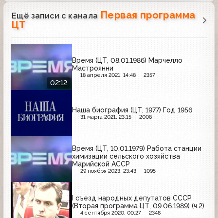
Первая программа
Ещё записи с канала
ЦТ
Время (ЦТ, 08.01.1986) Марчелло
Мастроянни
18 апреля 2021, 14:48
2357
02:12
Наша биография (ЦТ, 1977) Год 1956
31 марта 2021, 23:15
2008
Время (ЦТ, 10.01.1979) Работа станции
химизации сельского хозяйства
Марийской АССР
29 ноября 2023, 23:43
1095
I съезд народных депутатов СССР
(Вторая программа ЦТ, 09.06.1989) (ч.2)
4 сентября 2020, 00:27
2348