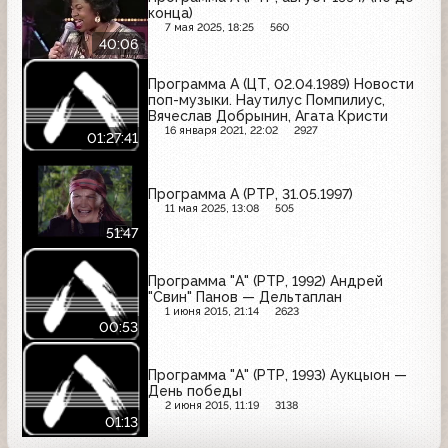
конца)
7 мая 2025, 18:25
560
40:06
Программа А (ЦТ, 02.04.1989) Новости
поп-музыки. Наутилус Помпилиус,
Вячеслав Добрынин, Агата Кристи
16 января 2021, 22:02
2927
01:27:41
Программа А (РТР, 31.05.1997)
11 мая 2025, 13:08
505
51:47
Программа "А" (РТР, 1992) Андрей
"Свин" Панов — Дельтаплан
1 июня 2015, 21:14
2623
00:53
Программа "А" (РТР, 1993) Аукцыон —
День победы
2 июня 2015, 11:19
3138
01:13