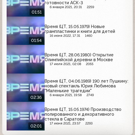
готовности АСК-3
6 января 2021, 20:31
2259
01:51
Время (ЦТ, 15.05.1979) Новые
грампластинки и книги для детей
16 июня 2022, 17:31
1460
01:54
Время (ЦТ, 28.06.1980) Открытие
Олимпийской деревни в Москве
17 июля 2021, 02:08
2055
Время (ЦТ, 04.06.1989) 190 лет Пушкину:
новый спектакль Юрия Любимова
"Маленькие трагедии"
6 января 2021, 19:58
2749
02:36
Время (ЦТ, 15.05.1974) Производство
полированного и декоративного
стекла в Саратове
17 июня 2021, 23:57
2293
02:01