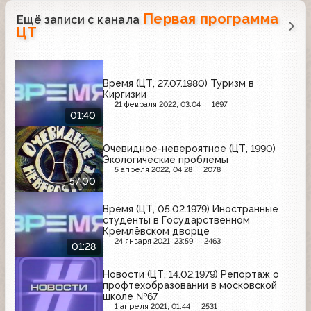
Первая программа
Ещё записи с канала
ЦТ
Время (ЦТ, 27.07.1980) Туризм в
Киргизии
21 февраля 2022, 03:04
1697
01:40
Очевидное-невероятное (ЦТ, 1990)
Экологические проблемы
5 апреля 2022, 04:28
2078
57:00
Время (ЦТ, 05.02.1979) Иностранные
студенты в Государственном
Кремлёвском дворце
24 января 2021, 23:59
2463
01:28
Новости (ЦТ, 14.02.1979) Репортаж о
профтехобразовании в московской
школе №67
1 апреля 2021, 01:44
2531