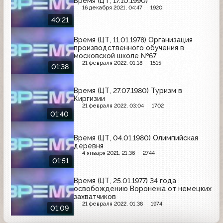
Время (ЦТ, 17.10.1990)
16 декабря 2021, 04:47
1920
40:21
Время (ЦТ, 11.01.1978) Организация
производственного обучения в
московской школе №67
21 февраля 2022, 01:18
1515
01:38
Время (ЦТ, 27.07.1980) Туризм в
Киргизии
21 февраля 2022, 03:04
1702
01:40
Время (ЦТ, 04.01.1980) Олимпийская
деревня
4 января 2021, 21:36
2744
01:51
Время (ЦТ, 25.01.1977) 34 года
освобождению Воронежа от немецких
захватчиков
21 февраля 2022, 01:38
1974
01:09