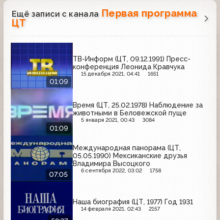
Первая программа
Ещё записи с канала
ЦТ
ТВ-Информ (ЦТ, 09.12.1991) Пресс-
конференция Леонида Кравчука
15 декабря 2021, 04:41
1651
01:09
Время (ЦТ, 25.02.1978) Наблюдение за
животными в Беловежской пуще
5 января 2021, 00:43
3084
01:09
Международная панорама (ЦТ,
05.05.1990) Мексиканские друзья
Владимира Высоцкого
6 сентября 2022, 03:02
1758
07:05
Наша биография (ЦТ, 1977) Год 1931
14 февраля 2021, 02:43
2157