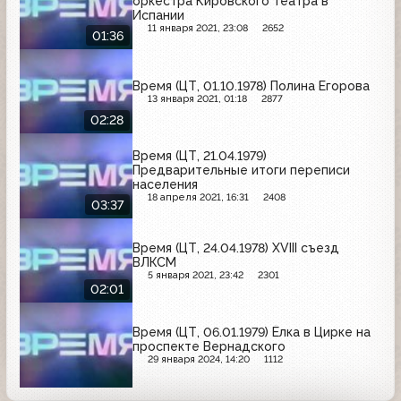
оркестра Кировского театра в
Испании
11 января 2021, 23:08
2652
01:36
Время (ЦТ, 01.10.1978) Полина Егорова
13 января 2021, 01:18
2877
02:28
Время (ЦТ, 21.04.1979)
Предварительные итоги переписи
населения
18 апреля 2021, 16:31
2408
03:37
Время (ЦТ, 24.04.1978) ХVIII съезд
ВЛКСМ
5 января 2021, 23:42
2301
02:01
Время (ЦТ, 06.01.1979) Ёлка в Цирке на
проспекте Вернадского
29 января 2024, 14:20
1112