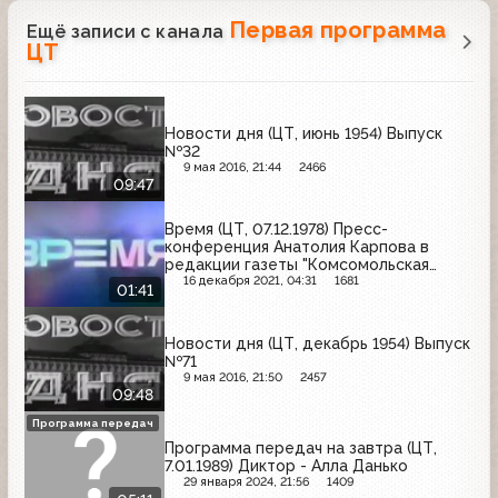
Первая программа
Ещё записи с канала
ЦТ
Новости дня (ЦТ, июнь 1954) Выпуск
№32
9 мая 2016, 21:44
2466
09:47
Время (ЦТ, 07.12.1978) Пресс-
конференция Анатолия Карпова в
редакции газеты "Комсомольская
правда"
16 декабря 2021, 04:31
1681
01:41
Новости дня (ЦТ, декабрь 1954) Выпуск
№71
9 мая 2016, 21:50
2457
09:48
Программа передач
Программа передач на завтра (ЦТ,
7.01.1989) Диктор - Алла Данько
29 января 2024, 21:56
1409