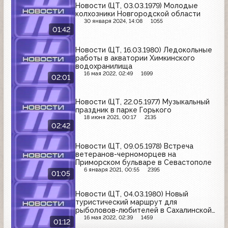
Новости (ЦТ, 03.03.1979) Молодые
колхозники Новгородской области
30 января 2024, 14:08
1055
01:42
Новости (ЦТ, 16.03.1980) Ледокольные
работы в акватории Химкинского
водохранилища
16 мая 2022, 02:49
1699
02:01
Новости (ЦТ, 22.05.1977) Музыкальный
праздник в парке Горького
18 июня 2021, 00:17
2135
02:42
Новости (ЦТ, 09.05.1978) Встреча
ветеранов-черноморцев на
Приморском бульваре в Севастополе
6 января 2021, 00:55
2395
01:05
Новости (ЦТ, 04.03.1980) Новый
туристический маршрут для
рыболовов-любителей в Сахалинской
области
16 мая 2022, 02:39
1459
01:12