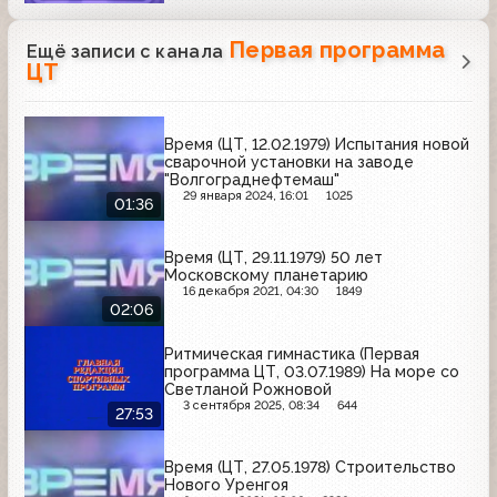
Первая программа
Ещё записи с канала
ЦТ
Время (ЦТ, 12.02.1979) Испытания новой
сварочной установки на заводе
"Волгограднефтемаш"
29 января 2024, 16:01
1025
01:36
Время (ЦТ, 29.11.1979) 50 лет
Московскому планетарию
16 декабря 2021, 04:30
1849
02:06
Ритмическая гимнастика (Первая
программа ЦТ, 03.07.1989) На море со
Светланой Рожновой
3 сентября 2025, 08:34
644
27:53
Время (ЦТ, 27.05.1978) Строительство
Нового Уренгоя