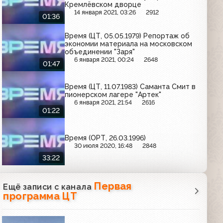
Кремлёвском дворце
14 января 2021, 03:26
2912
01:36
Время (ЦТ, 05.05.1979) Репортаж об
экономии материала на московском
объединении "Заря"
6 января 2021, 00:24
2648
01:47
Время (ЦТ, 11.07.1983) Саманта Смит в
пионерском лагере "Артек"
6 января 2021, 21:54
2616
01:22
Время (ОРТ, 26.03.1996)
30 июля 2020, 16:48
2848
33:22
Первая
Ещё записи с канала
программа ЦТ