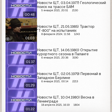
Новости (ЦТ, 03.04.1977) Геологический
поиск на трассе БАМ
5 января 2021, 20:51
2130
00:48
Новости (ЦТ, 21.05.1985) Трактор
"Т-800" на испытаниях
8 февраля 2024, 11:58
1243
01:03
Новости (ЦТ, 14.06.1980) Открытие
курортного сезона в Паланге
6 января 2021, 20:36
3190
01:37
Новости (ЦТ, 02.05.1979) Первомай в
Западном Берлине
6 января 2021, 00:14
2213
01:29
Новости (ЦТ, 10.04.1980) Весна в
Ленинграде
18 апреля 2021, 16:19
1804
01:22