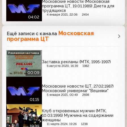
Московские новости (Московская
программа ЦТ, 19.01.1989) Диета для
трудящихся
4 января 2021, 22:06
2454
04:02
Московская
Ещё записи с канала
программа ЦТ
Рекламная заставка
Заставка рекламы (МТК, 1995-1997)
6 августа 2020, 16:39
1982
00:09
Московские новости (ЦТ, 27.02.1987)
Московский универмаг "Вешняки"
5 января 2021, 00:49
2698
01:15
Клуб откровенных мужчин (МТК,
10.03.1996) Мужчина на содержании
женщины
11 марта 2024, 19:26
1238
19:39