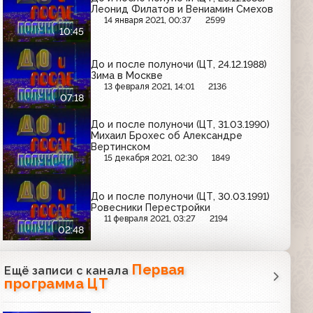
Леонид Филатов и Вениамин Смехов
14 января 2021, 00:37
2599
10:45
До и после полуночи (ЦТ, 24.12.1988)
Зима в Москве
13 февраля 2021, 14:01
2136
07:18
До и после полуночи (ЦТ, 31.03.1990)
Михаил Брохес об Александре
Вертинском
15 декабря 2021, 02:30
1849
До и после полуночи (ЦТ, 30.03.1991)
Ровесники Перестройки
11 февраля 2021, 03:27
2194
02:48
Первая
Ещё записи с канала
программа ЦТ