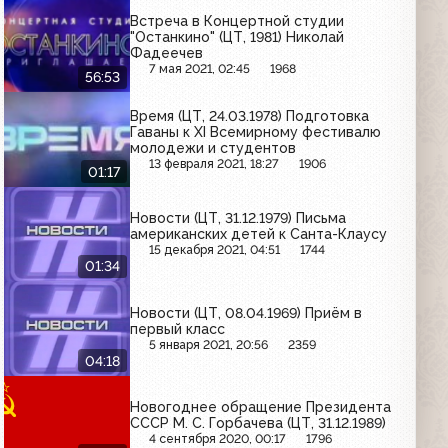
Встреча в Концертной студии
"Останкино" (ЦТ, 1981) Николай
Фадеечев
7 мая 2021, 02:45
1968
56:53
Время (ЦТ, 24.03.1978) Подготовка
Гаваны к XI Всемирному фестивалю
молодежи и студентов
13 февраля 2021, 18:27
1906
01:17
Новости (ЦТ, 31.12.1979) Письма
американских детей к Санта-Клаусу
15 декабря 2021, 04:51
1744
01:34
Новости (ЦТ, 08.04.1969) Приём в
первый класс
5 января 2021, 20:56
2359
04:18
Новогоднее обращение Президента
СССР М. С. Горбачева (ЦТ, 31.12.1989)
4 сентября 2020, 00:17
1796