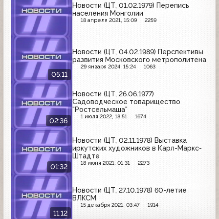
Новости (ЦТ, 01.02.1979) Перепись
населения Монголии
18 апреля 2021, 15:09
2259
Новости (ЦТ, 04.02.1989) Перспективы
развития Московского метрополитена
29 января 2024, 15:24
1063
05:11
Новости (ЦТ, 26.06.1977)
Садоводческое товарищество
"Ростсельмаша"
1 июля 2022, 18:51
1674
02:36
Новости (ЦТ, 02.11.1978) Выставка
иркутских художников в Карл-Маркс-
Штадте
18 июня 2021, 01:31
2273
01:32
Новости (ЦТ, 27.10.1978) 60-летие
ВЛКСМ
15 декабря 2021, 03:47
1914
11:12