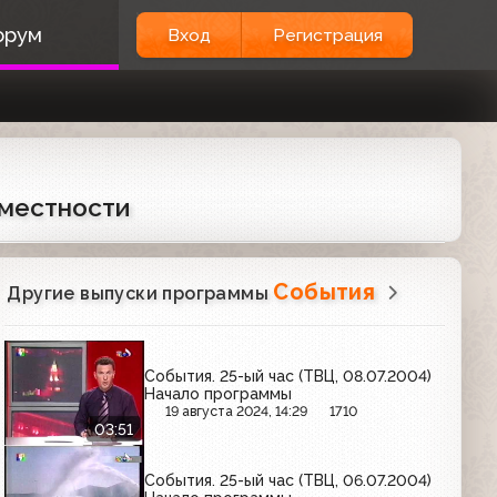
орум
Вход
Регистрация
 местности
События
Другие выпуски программы
События. 25-ый час (ТВЦ, 08.07.2004)
Начало программы
19 августа 2024, 14:29
1710
03:51
События. 25-ый час (ТВЦ, 06.07.2004)