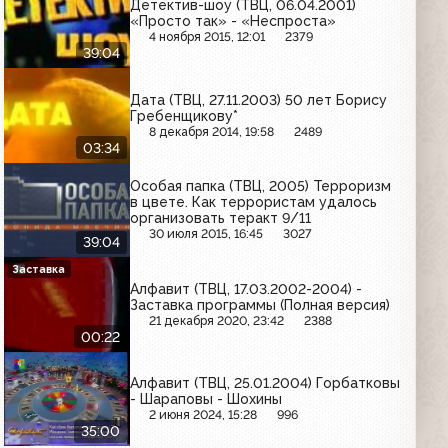
Детектив-шоу (ТВЦ, 06.04.2001)
«Просто так» - «Неспроста»
4 ноября 2015, 12:01
2379
39:04
Дата (ТВЦ, 27.11.2003) 50 лет Борису
Гребенщикову*
8 декабря 2014, 19:58
2489
03:34
Особая папка (ТВЦ, 2005) Терроризм
в цвете. Как террористам удалось
организовать теракт 9/11
30 июля 2015, 16:45
3027
39:04
Заставка
Алфавит (ТВЦ, 17.03.2002-2004) -
Заставка программы (Полная версия)
21 декабря 2020, 23:42
2388
00:22
Алфавит (ТВЦ, 25.01.2004) Горбатковы
- Шараповы - Шохины
2 июня 2024, 15:28
996
35:00